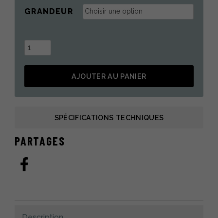
GRANDEUR
quantité
de
Botte
AJOUTER AU PANIER
de
castor
Alternative:
noir
SPÉCIFICATIONS TECHNIQUES
PARTAGES
Description