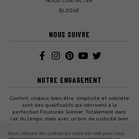
NOUS CONTACTER
BLOGUE
NOUS SUIVRE
NOTRE ENGAGEMENT
Confort, chaleur, bien-être, simplicité et sobriété
sont des qualificatifs qui décrivent à la
perfection Fourrures Grenier. Totalement dans
l’air du temps, mais avec un brin de rusticité bien
apprécié, toute l’équipe partage ses passions et
son savoir-faire pour vous offrir des produits qui
Nous utilisons des cookies sur notre site web pour vous
offrir l’expérience la plus pertinente en mémorisant vos