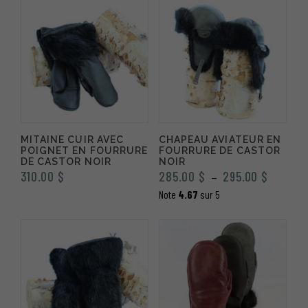
MITAINE CUIR AVEC
CHAPEAU AVIATEUR EN
POIGNET EN FOURRURE
FOURRURE DE CASTOR
DE CASTOR NOIR
NOIR
Plage
310.00
$
285.00
$
295.00
$
–
de
Note
4.67
sur 5
prix :
285.00 
à
295.00 