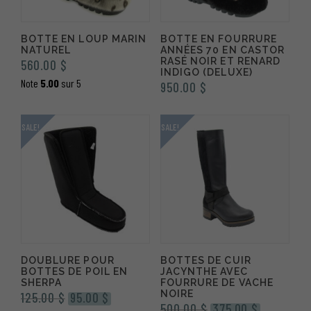
BOTTE EN LOUP MARIN
BOTTE EN FOURRURE
NATUREL
ANNÉES 70 EN CASTOR
RASÉ NOIR ET RENARD
560.00
$
INDIGO (DELUXE)
Note
5.00
sur 5
950.00
$
SALE!
SALE!
DOUBLURE POUR
BOTTES DE CUIR
BOTTES DE POIL EN
JACYNTHE AVEC
SHERPA
FOURRURE DE VACHE
NOIRE
Le
Le
125.00
$
95.00
$
Le
Le
500.00
$
375.00
$