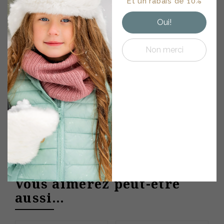
Et un rabais de 10%
d'entretiens • Offres
Notez bien que les deux bottes sont identiques
exclusives
Oui!
(pas de pied droit ou gauche). Vous pouvez faire
une identification sur l’étiquette intérieure de la
doublure (G – D) ou simplement couper
Non merci
l’étiquette du pied droit, afin de distinguer la
botte gauche de la botte droite.
POUR PLUS D’INFORMATIONS SUR
LE PRODUIT OU LES TAILLES,
VEUILLEZ CLIQUER SUR L’ONGLET
GUIDE D’ACHAT CI-DESSUS.
Vous aimerez peut-être
aussi…