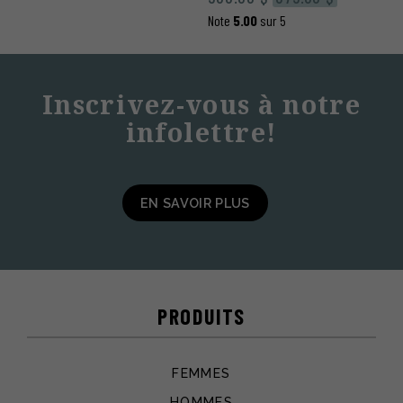
prix
prix
prix
prix
Note
5.00
sur 5
initial
actuel
initial
actuel
était :
est :
était :
est :
125.00 $.
95.00 $.
500.00 $.
375.00 $.
Inscrivez-vous à notre
infolettre!
EN SAVOIR PLUS
PRODUITS
FEMMES
HOMMES