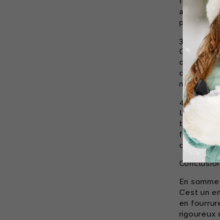
fonctionne
accessoire
permettan
3. Une alt
Contrairem
d’accessoi
carbone. E
minimisant
4. Style et
Les access
tenue hive
fonctionna
occasions 
Conclusio
En somme, 
C’est un e
en fourrur
rigoureux 