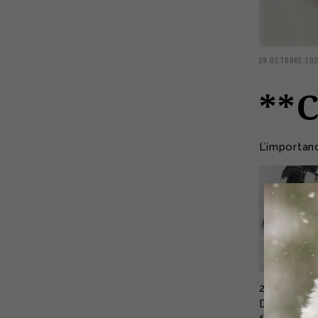
29 OCTOBRE 20
**C
L’importan
2. L’impor
Depuis des