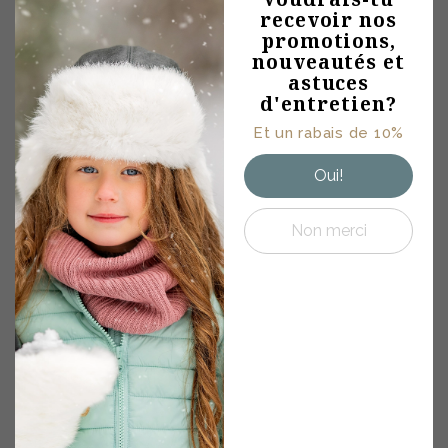
recevoir nos
notre
promotions,
infolettre
nouveautés et
Conseils mode •
astuces
Promotions et rabais
d'entretien?
• Astuces
Et un rabais de 10%
d'entretiens • Offres
exclusives
Oui!
Tuque pour nouveau-né en tricot
18.00
$
Non merci