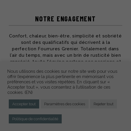
NOTRE ENGAGEMENT
Confort, chaleur, bien-être, simplicité et sobriété
sont des qualificatifs qui décrivent à la
perfection Fourrures Grenier. Totalement dans
l’air du temps, mais avec un brin de rusticité bien
apprécié, toute l’équipe partage ses passions et
son savoir-faire pour vous offrir des produits qui
Nous utilisons des cookies sur notre site web pour vous
vous accompagneront des années durant.
offrir l’expérience la plus pertinente en mémorisant vos
préférences et vos visites répétées. En cliquant sur «
Accepter tout », vous consentez à l’utilisation de ces
cookies. (EN)
Accepter tout
Paramètres des cookies
Rejeter tout
© TOUS DROITS RÉSERVÉS 2020 - FOURRURES GRENIER
CONCEPTION
Politique de confidentialité
WEB :
L’AGENCE SECRÈTE – COMMUNICATION D’INFLUENCE