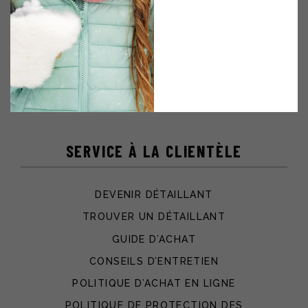
FEMMES
HOMMES
ENFANTS
CARTES-CADEAUX
CATALOGUE VIRTUEL
SERVICE À LA CLIENTÈLE
DEVENIR DÉTAILLANT
TROUVER UN DÉTAILLANT
GUIDE D’ACHAT
CONSEILS D’ENTRETIEN
POLITIQUE D’ACHAT EN LIGNE
POLITIQUE DE PROTECTION DES