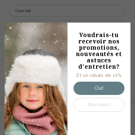
Abonne-toi à
Voudrais-tu
recevoir nos
notre
promotions,
infolettre
nouveautés et
Conseils mode •
astuces
Promotions et rabais
d'entretien?
• Astuces
Et un rabais de 10%
d'entretiens • Offres
exclusives
Oui!
Non merci
PRODUITS