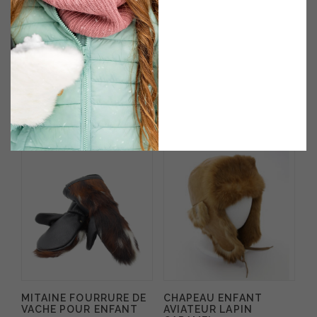
LE PRODUIT OU LES TAILLES,
VEUILLEZ CLIQUER SUR L’ONGLET
GUIDE D’ACHAT CI-DESSUS.
Vous aimerez peut-être
aussi…
MITAINE FOURRURE DE
CHAPEAU ENFANT
VACHE POUR ENFANT
AVIATEUR LAPIN