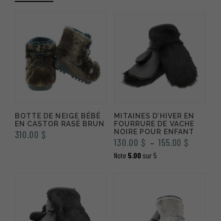
140.00 
BOTTE DE NEIGE BÉBÉ
MITAINES D’HIVER EN
EN CASTOR RASÉ BRUN
FOURRURE DE VACHE
NOIRE POUR ENFANT
310.00
$
Plage
130.00
$
155.00
$
–
de
Note
5.00
sur 5
prix :
130.00 $
à
155.00 $