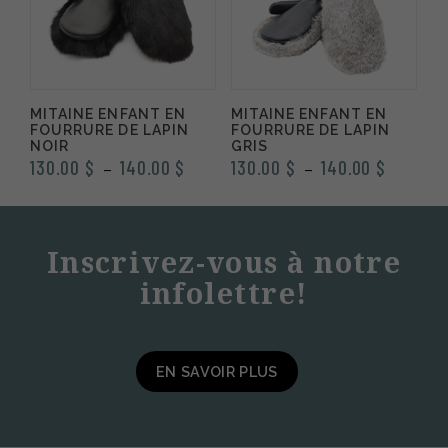
MITAINE ENFANT EN
MITAINE ENFANT EN
FOURRURE DE LAPIN
FOURRURE DE LAPIN
NOIR
GRIS
Plage
Plage
130.00
$
140.00
$
130.00
$
140.00
$
–
–
de
de
prix :
prix :
130.00 $
130.00 
Inscrivez-vous à notre
à
à
infolettre!
140.00 $
140.00 
EN SAVOIR PLUS