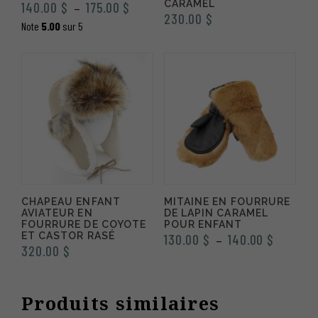
CARAMEL
Plage
140.00
$
175.00
$
–
230.00
$
de
Note
5.00
sur 5
prix :
140.00 $
à
175.00 $
CHAPEAU ENFANT
MITAINE EN FOURRURE
AVIATEUR EN
DE LAPIN CARAMEL
FOURRURE DE COYOTE
POUR ENFANT
ET CASTOR RASÉ
Plage
130.00
$
140.00
$
–
320.00
$
de
prix :
130.00 
Produits similaires
à