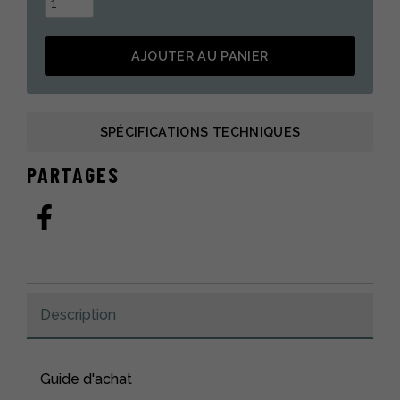
de
Botte
AJOUTER AU PANIER
pour
enfant
Alternative:
fabriquée
au
SPÉCIFICATIONS TECHNIQUES
Québec
en
PARTAGES
fourrure
de
vache
rousse
naturelle
Description
Guide d'achat