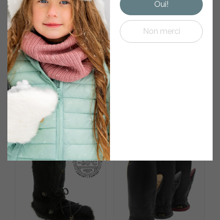
Oui!
Non merci
CHAPEAU AVIATEUR EN
PANTOUFLE MOUTON
FOURRURE DE CASTOR
RENVERSÉ CLASSIQUE
NOIR
145.00
$
Plage
285.00
$
295.00
$
–
Note
5.00
sur 5
de
Note
4.67
sur 5
prix :
285.00 $
à
295.00 $