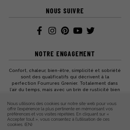
NOUS SUIVRE
NOTRE ENGAGEMENT
Confort, chaleur, bien-être, simplicité et sobriété
sont des qualificatifs qui décrivent à la
perfection Fourrures Grenier. Totalement dans
l’air du temps, mais avec un brin de rusticité bien
apprécié, toute l’équipe partage ses passions et
son savoir-faire pour vous offrir des produits qui
Nous utilisons des cookies sur notre site web pour vous
offrir l’expérience la plus pertinente en mémorisant vos
vous accompagneront des années durant.
préférences et vos visites répétées. En cliquant sur «
Accepter tout », vous consentez à l’utilisation de ces
cookies. (EN)