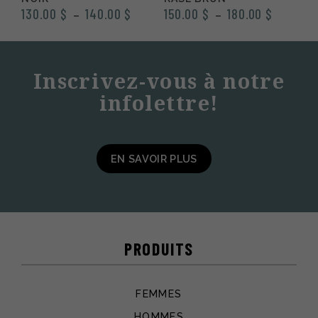
Plage
Plage
130.00
$
140.00
$
150.00
$
180.00
$
–
–
de
de
prix :
prix :
130.00 $
150.00 $
Inscrivez-vous à notre
à
à
infolettre!
140.00 $
180.00 $
EN SAVOIR PLUS
PRODUITS
FEMMES
HOMMES