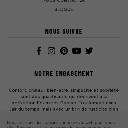
NOUS CONTACTER
BLOGUE
NOUS SUIVRE
NOTRE ENGAGEMENT
Confort, chaleur, bien-être, simplicité et sobriété
sont des qualificatifs qui décrivent à la
perfection Fourrures Grenier. Totalement dans
l’air du temps, mais avec un brin de rusticité bien
apprécié, toute l’équipe partage ses passions et
son savoir-faire pour vous offrir des produits qui
Nous utilisons des cookies sur notre site web pour vous
offrir l’expérience la plus pertinente en mémorisant vos
vous accompagneront des années durant.