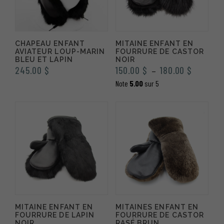
CHAPEAU ENFANT
MITAINE ENFANT EN
AVIATEUR LOUP-MARIN
FOURRURE DE CASTOR
BLEU ET LAPIN
NOIR
Plage
245.00
$
150.00
$
180.00
$
–
de
Note
5.00
sur 5
prix :
150.00 $
à
180.00 $
MITAINE ENFANT EN
MITAINES ENFANT EN
FOURRURE DE LAPIN
FOURRURE DE CASTOR
NOIR
RASÉ BRUN