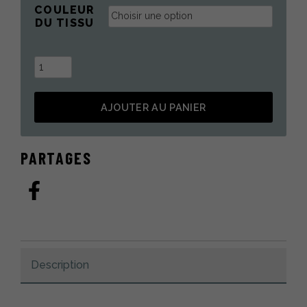
COULEUR
DU TISSU
quantité
de
Ensemble
AJOUTER AU PANIER
nouveau-
né
Alternative:
PARTAGES
Description