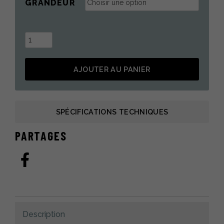
GRANDEUR
quantité
de
Botte
AJOUTER AU PANIER
en
phoque
Alternative:
femme
-
SPÉCIFICATIONS TECHNIQUES
Anne
PARTAGES
Description