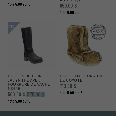
prix
prix
Note
5.00
sur 5
650.00
$
initial
actuel
Note
5.00
sur 5
était :
est :
690.00 $.
549.00 $.
SALE!
BOTTES DE CUIR
BOTTE EN FOURRURE
JACYNTHE AVEC
DE COYOTE
FOURRURE DE VACHE
710.00
$
NOIRE
Note
5.00
sur 5
Le
Le
500.00
$
375.00
$
prix
prix
Note
5.00
sur 5
initial
actuel
était :
est :