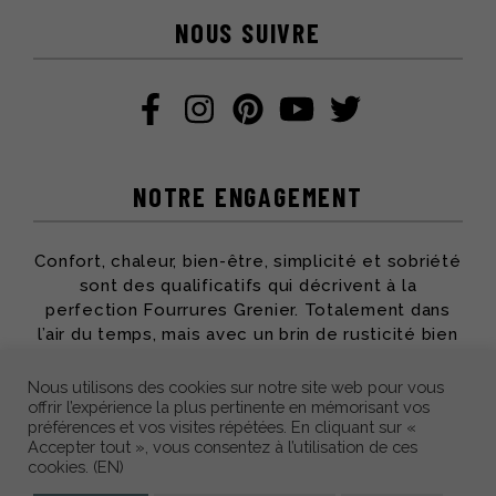
NOUS SUIVRE
NOTRE ENGAGEMENT
Confort, chaleur, bien-être, simplicité et sobriété
sont des qualificatifs qui décrivent à la
perfection Fourrures Grenier. Totalement dans
l’air du temps, mais avec un brin de rusticité bien
apprécié, toute l’équipe partage ses passions et
son savoir-faire pour vous offrir des produits qui
Nous utilisons des cookies sur notre site web pour vous
offrir l’expérience la plus pertinente en mémorisant vos
vous accompagneront des années durant.
préférences et vos visites répétées. En cliquant sur «
Accepter tout », vous consentez à l’utilisation de ces
cookies. (EN)