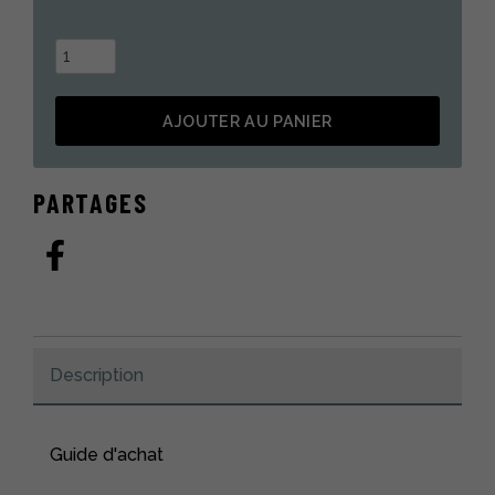
quantité
de
Mitaine
AJOUTER AU PANIER
fourrure
de
Alternative:
loup-
PARTAGES
marin
noir
Motoneige
Description
Guide d'achat