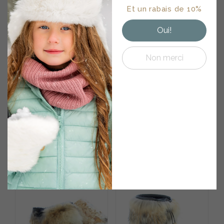
• Astuces
aussi…
Et un rabais de 10%
d'entretiens • Offres
exclusives
Oui!
Non merci
BOTTE EN LOUP MARIN
BOTTE EN FOURRURE
NOIR ET COYOTE
DE COYOTE
ANNÉES 70
710.00
$
670.00
$
Note
5.00
sur 5