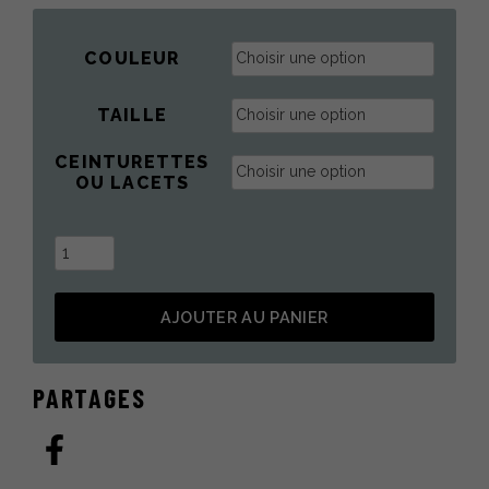
prix :
350.00 $
à
COULEUR
360.00 $
TAILLE
CEINTURETTES
OU LACETS
quantité
de
Chapeau
AJOUTER AU PANIER
de
poil
Alternative:
en
PARTAGES
coyote
style
aviateur