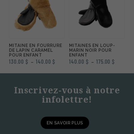
170.00 $
MITAINE EN FOURRURE
MITAINES EN LOUP-
DE LAPIN CARAMEL
MARIN NOIR POUR
POUR ENFANT
ENFANT
Plage
Plage
130.00
$
140.00
$
140.00
$
175.00
$
–
–
de
de
prix :
prix :
130.00 $
140.00 $
Inscrivez-vous à notre
à
à
infolettre!
140.00 $
175.00 $
EN SAVOIR PLUS