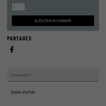
quantité
de
Chapeau
AJOUTER AU PANIER
enfant
style
Alternative:
aviateur
PARTAGES
en
fourrure
de
castor
noir
Description
Guide d'achat