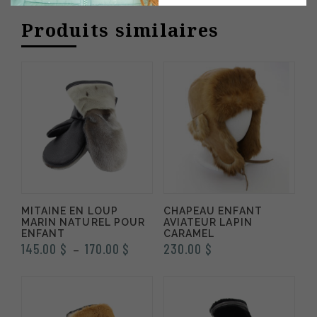
150.00 $
à
Produits similaires
à
180.00 $
180.00 $
MITAINE EN LOUP
CHAPEAU ENFANT
MARIN NATUREL POUR
AVIATEUR LAPIN
ENFANT
CARAMEL
Plage
145.00
$
170.00
$
230.00
$
–
de
prix :
145.00 $
à