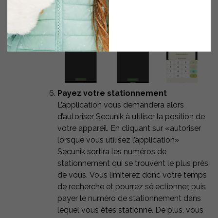
demandées.
Payez votre stationnement
L’application vous demandera alors
d’autoriser Secunik à utiliser la position de
votre appareil. En cliquant sur «autoriser
lorsque vous utilisez l’application»
Secunik sortira les numéros de
stationnement qui se trouvent le plus près
de vous. Vous limiterez donc votre temps
de recherche et pourrez sélectionner, puis
payer le numéro de stationnement dans
lequel vous êtes stationné. De plus, vous