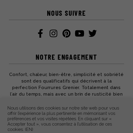
NOUS SUIVRE
NOTRE ENGAGEMENT
Confort, chaleur, bien-être, simplicité et sobriété
sont des qualificatifs qui décrivent à la
perfection Fourrures Grenier. Totalement dans
l’air du temps, mais avec un brin de rusticité bien
apprécié, toute l’équipe partage ses passions et
son savoir-faire pour vous offrir des produits qui
Nous utilisons des cookies sur notre site web pour vous
offrir l’expérience la plus pertinente en mémorisant vos
vous accompagneront des années durant.
préférences et vos visites répétées. En cliquant sur «
Accepter tout », vous consentez à l’utilisation de ces
cookies. (EN)