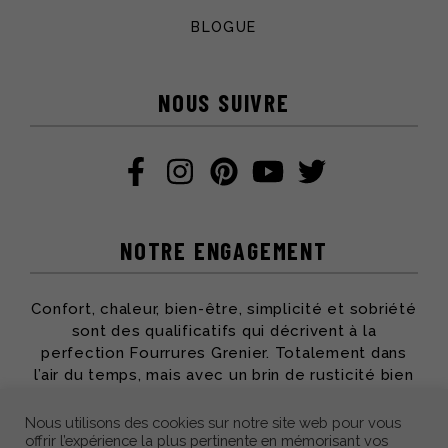
BLOGUE
NOUS SUIVRE
NOTRE ENGAGEMENT
Confort, chaleur, bien-être, simplicité et sobriété
sont des qualificatifs qui décrivent à la
perfection Fourrures Grenier. Totalement dans
l’air du temps, mais avec un brin de rusticité bien
apprécié, toute l’équipe partage ses passions et
son savoir-faire pour vous offrir des produits qui
Nous utilisons des cookies sur notre site web pour vous
offrir l’expérience la plus pertinente en mémorisant vos
vous accompagneront des années durant.