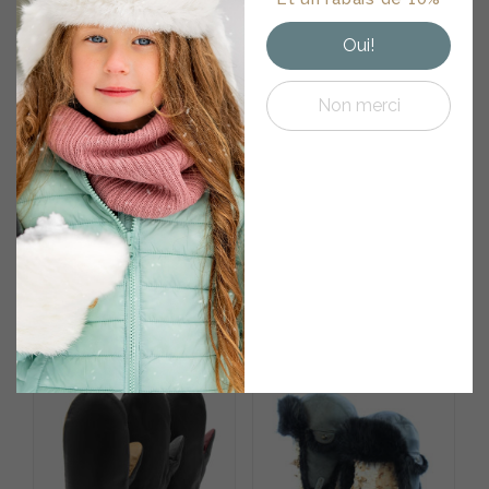
d'entretiens • Offres
exclusives
Oui!
Non merci
BOTTE DE POIL EN
PANTOUFLE MOUTON
VACHE NOIRE
RENVERSÉ CLASSIQUE
465.00
$
145.00
$
Note
5.00
sur 5
Note
5.00
sur 5