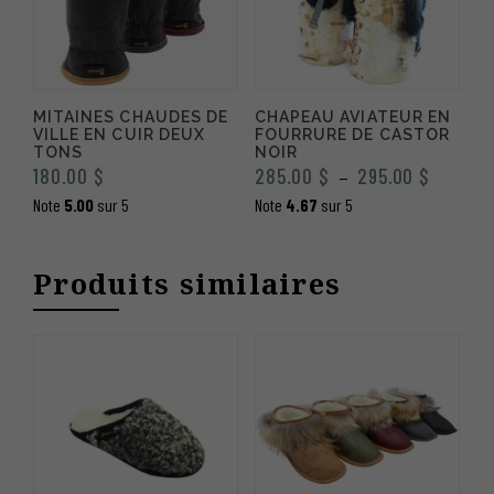
MITAINES CHAUDES DE
CHAPEAU AVIATEUR EN
VILLE EN CUIR DEUX
FOURRURE DE CASTOR
TONS
NOIR
Plage
180.00
$
285.00
$
295.00
$
–
de
Note
5.00
sur 5
Note
4.67
sur 5
prix :
285.00 
Produits similaires
à
295.00 