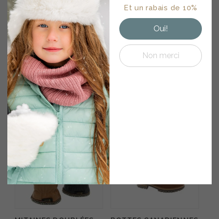
• Astuces
Et un rabais de 10%
d'entretiens • Offres
exclusives
Oui!
Non merci
BOTTES D’HIVER
BOTTES URBAINES
MOLLET FORT –
LOUP-MARIN HOMME
ÉTOILE
400.00
$
395.00
$