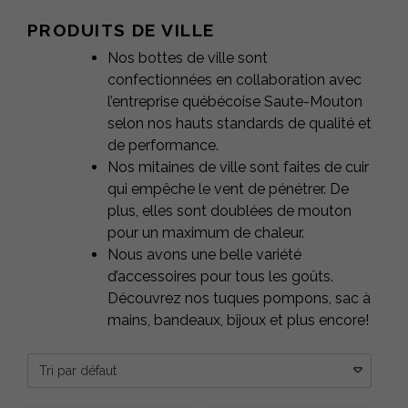
Raton naturel et noir
PRODUITS DE VILLE
Raton naturel pâle
Nos bottes de ville sont
Raton noir
confectionnées en collaboration avec
Raton olive
l’entreprise québécoise Saute-Mouton
Raton orange
selon nos hauts standards de qualité et
Raton Rose pâle
de performance.
Raton rouge
Nos mitaines de ville sont faites de cuir
Raton Royal
qui empêche le vent de pénétrer. De
Renard Argenté
plus, elles sont doublées de mouton
Renard Crystal
pour un maximum de chaleur.
Renard Crystal
Nous avons une belle variété
Renard fuchsia
d’accessoires pour tous les goûts.
Renard noir
Découvrez nos tuques pompons, sac à
Renard norvégien
mains, bandeaux, bijoux et plus encore!
Renard shadow